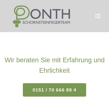
Zum
Inhalt
springen
DONTH
SCHORNSTEIN
FEGERTEAM
Wir beraten Sie mit Erfahrung und
Ehrlichkeit
0151 / 70 666 88 4